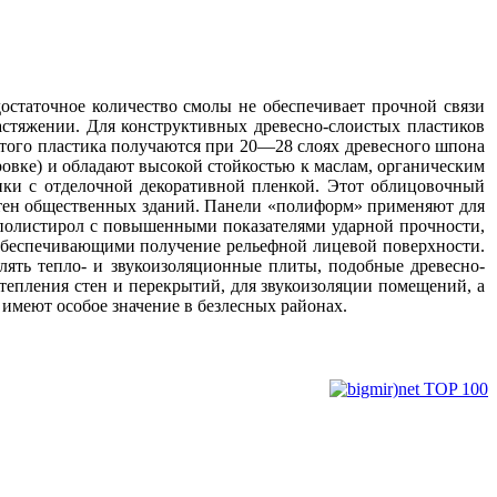
достаточное количество смолы не обеспечивает прочной связи
стяжении. Для конструктивных древесно-слоистых пластиков
того пластика получаются при 20—28 слоях древесного шпона
ровке) и обладают высокой стойкостью к маслам, органическим
нки с отделочной декоративной пленкой. Этот облицовочный
 стен общественных зданий. Панели «полиформ» применяют для
 полистирол с повышенными показателями ударной прочности,
обеспечивающими получение рельефной лицевой поверхности.
лять тепло- и звукоизоляционные плиты, подобные древесно-
тепления стен и перекрытий, для звукоизоляции помещений, а
 имеют особое значение в безлесных районах.