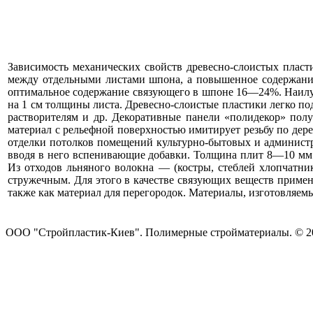
Зависимость механических свойств древесно-слоистых пласти
между отдельными листами шпона, а повышенное содержание
оптимальное содержание связующего в шпоне 16—24%. Наилуч
на 1 см толщины листа. Древесно-слоистые пластики легко по
растворителям и др. Декоративные панели «полидекор» пол
материал с рельефной поверхностью имитирует резьбу по дер
отделки потолков помещений культурно-бытовых и администр
вводя в него вспенивающие добавки. Толщина плит 8—10 мм
Из отходов льняного волокна — (костры, стеблей хлопчатни
стружечным. Для этого в качестве связующих веществ примен
также как материал для перегородок. Материалы, изготовляемы
ООО "Стройпластик-Киев". Полимерные стройматериалы. © 20