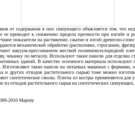
ков от содержания в них связующего объясняется тем, что не
 ее приводит к снижению предела прочности при изгибе и ра
шие показатели на растяжение, сжатие и изгиб древесно-слоис
ддаются механической обработке (распиловке, строганию, фрезе
учают вакуум-прессованием жесткой поливинилхлоридной пле
еву, чеканку по металлу. Используют такие панели для отделки
ативных зданий. В качестве основного материала используют
. Изготовляют такие панели на литьевых машинах с формами, 
ка и других отходов растительного сырья) тоже можно изготов
яют синтетические смолы. Плиты из костры применяются для у
е из отходов растительного сырья на синтетических связующих,
09-2010 Majesty